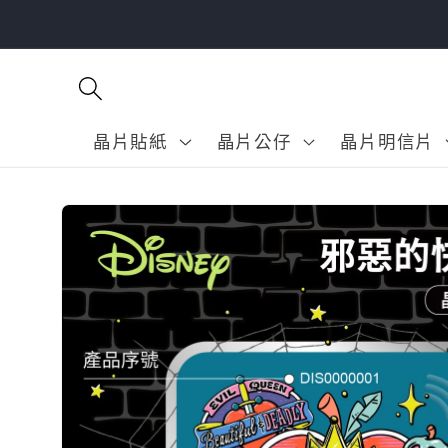
跳至內
容
晶片貼紙
晶片公仔
晶片明信片
略過產
品資訊