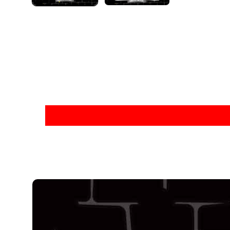
啟
多
媒
體
檔
案
1