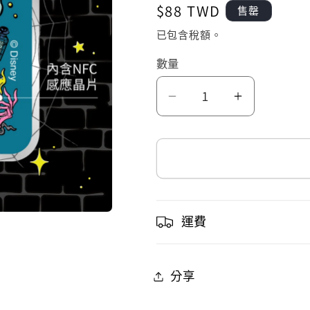
定
$88 TWD
售罄
價
已包含稅額。
數量
邪
邪
惡
惡
的
的
快
快
樂
樂
晶
晶
運費
片
片
時
時
分享
光
光
膠
膠