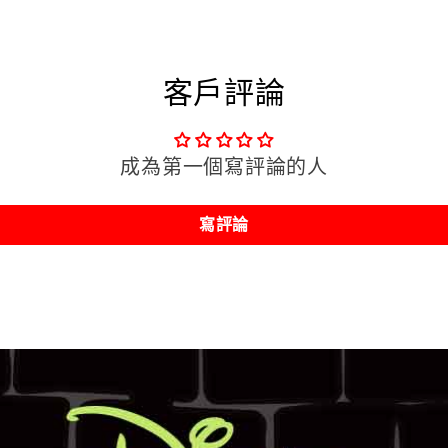
囊
囊
-
-
客戶評論
邪
邪
惡
惡
皇
皇
成為第一個寫評論的人
后
后
數
數
寫評論
量
量
減
增
少
加