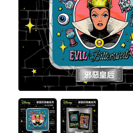
在
互
動
視
窗
中
開