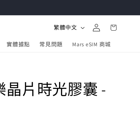
購
登
語
物
繁體中文
入
言
車
實體據點
常見問題
Mars eSIM 商城
晶片時光膠囊 -