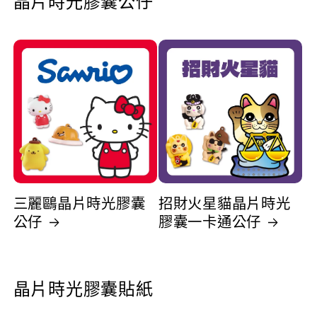
晶片時光膠囊公仔
入
入
(無
(無
燙
燙
金
金
字
字
樣)
樣)
數
數
量
量
減
增
三麗鷗晶片時光膠囊
招財火星貓晶片時光
公仔
膠囊一卡通公仔
少
加
晶片時光膠囊貼紙