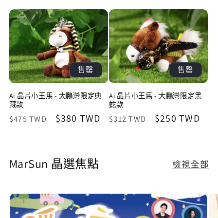
售罄
售罄
Ai 晶片小王馬 - 大鵬灣限定典
Ai 晶片小王馬 - 大鵬灣限定黑
藏款
蛇款
定
售
$380 TWD
定
售
$250 TWD
$475 TWD
$312 TWD
價
價
價
價
MarSun 晶選焦點
檢視全部