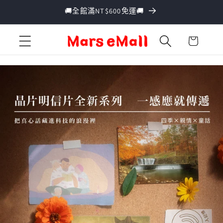
跳至內
🚚全館滿NT$600免運🚚
容
購
物
車