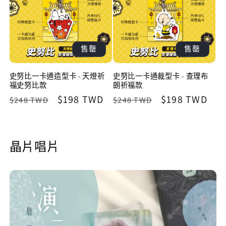
售罄
售罄
史努比一卡通造型卡 - 天燈祈
史努比一卡通裁型卡 - 查理布
福史努比款
朗祈福款
定
售
$198 TWD
定
售
$198 TWD
$248 TWD
$248 TWD
價
價
價
價
晶片唱片