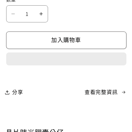
晶
晶
片
片
時
時
加入購物車
光
光
膠
膠
囊
囊
會
會
說
說
分享
查看完整資訊
話
話
的
的
紅
紅
包-
包-
2
2