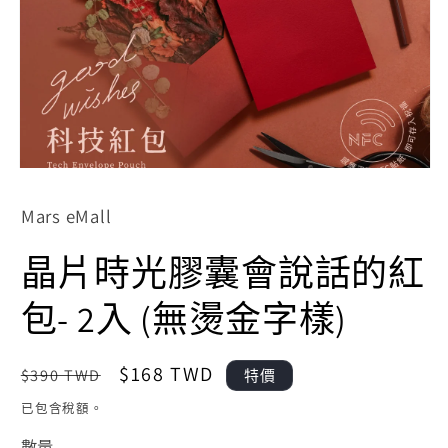
在
Mars eMall
互
動
晶片時光膠囊會說話的紅
視
窗
中
包- 2入 (無燙金字樣)
開
啟
多
定
售
$168 TWD
$390 TWD
特價
媒
體
價
價
已包含稅額。
檔
案
數量
1