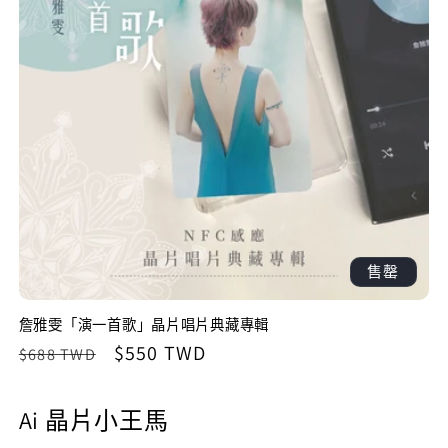
售罄
詹雅雯「演一首歌」晶片唱片典藏專輯
定
售
$550 TWD
$688 TWD
價
價
Ai 晶片小王馬