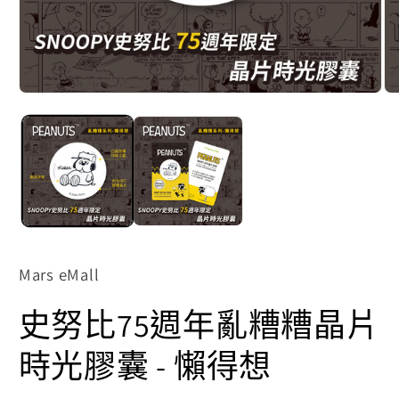
在
在
互
互
動
動
視
視
窗
窗
中
中
開
開
啟
啟
多
多
媒
媒
體
體
Mars eMall
檔
檔
案
案
史努比75週年亂糟糟晶片
1
2
時光膠囊 - 懶得想