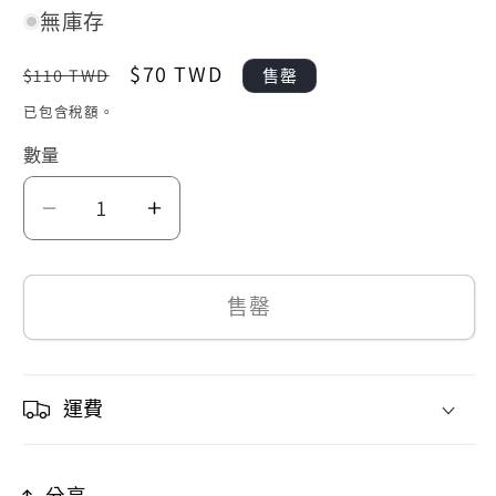
無庫存
定
售
$70 TWD
$110 TWD
售罄
價
價
已包含稅額。
數量
史
史
努
努
比
比
售罄
75
75
週
週
年
年
運費
亂
亂
糟
糟
分享