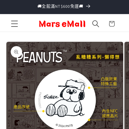
跳至內
🚚全館滿NT$600免運🚚
容
購
物
車
略過產
品資訊