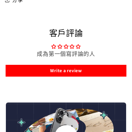
糟
糟
晶
晶
片
片
時
時
客戶評論
光
光
膠
膠
成為第一個寫評論的人
囊
囊
-
-
Write a review
懶
懶
得
得
想
想
數
數
量
量
減
增