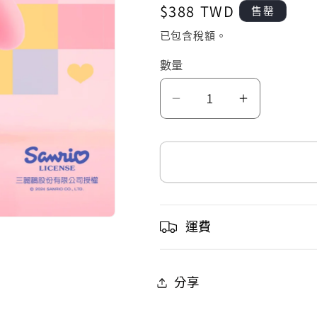
定
$388 TWD
售罄
價
已包含稅額。
數量
三
三
麗
麗
鷗
鷗
晶
晶
片
片
時
時
運費
光
光
膠
膠
分享
囊
囊
公
公