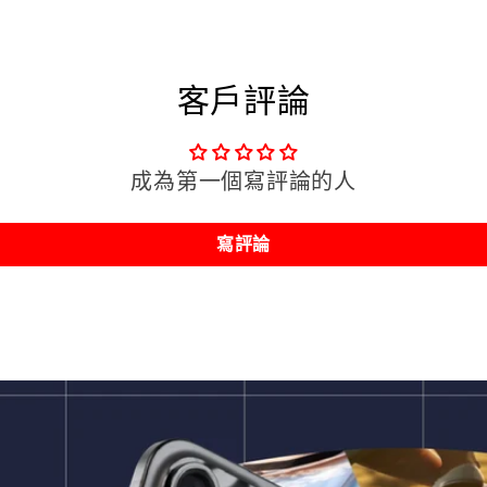
仔
仔
-
-
客戶評論
美
美
樂
樂
蒂
蒂
成為第一個寫評論的人
經
經
典
典
寫評論
款
款
數
數
量
量
減
增
少
加