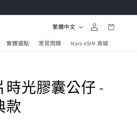
購
登
語
物
繁體中文
入
言
車
實體據點
常見問題
Mars eSIM 商城
時光膠囊公仔 -
典款