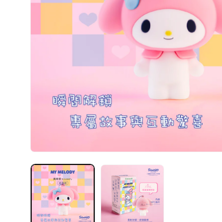
在
互
動
視
窗
中
開