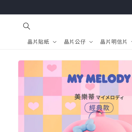
跳至內
容
晶片貼紙
晶片公仔
晶片明信片
略過產
品資訊