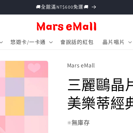
🚚全館滿NT$600免運🚚
悠遊卡/一卡通
會說話的紅包
晶片唱片
Mars eMall
三麗鷗晶片
美樂蒂經
無庫存