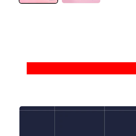
啟
多
媒
體
檔
案
1