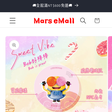
跳至內
🚚全館滿NT$600免運🚚
容
購
物
車
略過產
品資訊