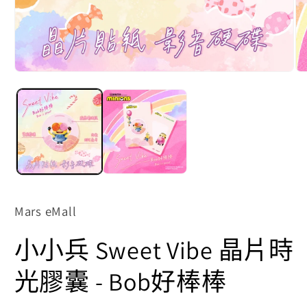
在
在
互
互
動
動
視
視
窗
窗
中
中
開
開
啟
啟
多
多
媒
媒
體
體
Mars eMall
檔
檔
案
案
小小兵 Sweet Vibe 晶片時
1
2
光膠囊 - Bob好棒棒