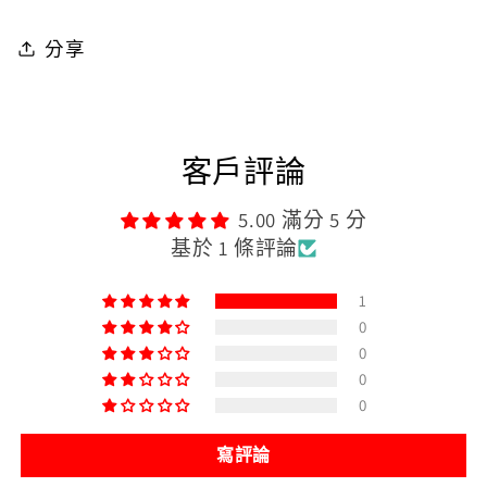
時
時
分享
光
光
膠
膠
囊
囊
-
-
客戶評論
Bob
Bob
好
好
5.00 滿分 5 分
棒
棒
基於 1 條評論
棒
棒
1
數
數
0
量
量
0
0
減
增
0
少
加
寫評論