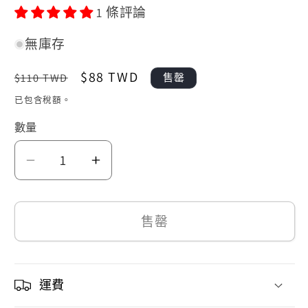
1 條評論
無庫存
定
售
$88 TWD
$110 TWD
售罄
價
價
已包含稅額。
數量
小
小
小
小
兵
兵
售罄
Sweet
Sweet
Vibe
Vibe
晶
晶
運費
片
片