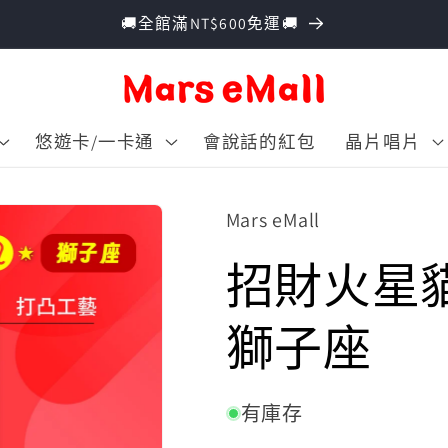
🚚全館滿NT$600免運🚚
悠遊卡/一卡通
會說話的紅包
晶片唱片
Mars eMall
招財火星貓
獅子座
有庫存