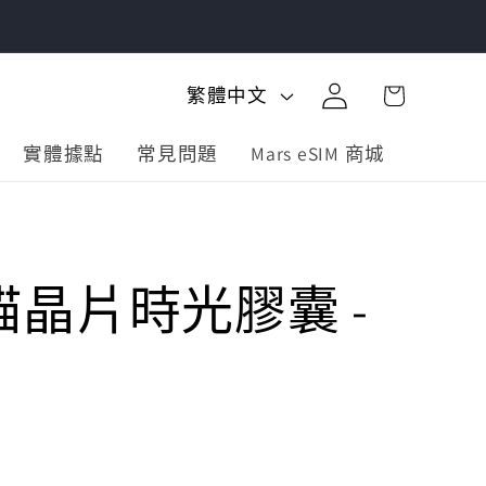
購
登
語
物
繁體中文
入
言
車
實體據點
常見問題
Mars eSIM 商城
晶片時光膠囊 -