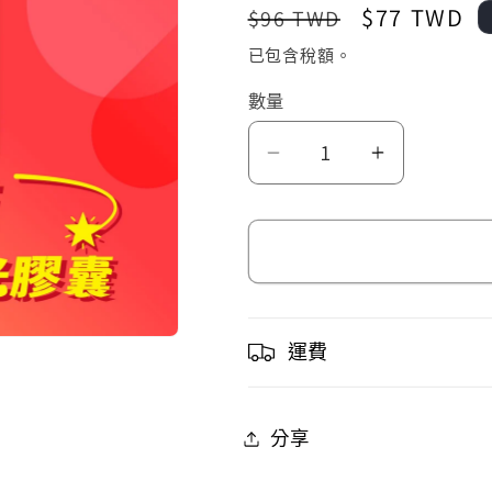
定
售
$77 TWD
$96 TWD
價
價
已包含稅額。
數量
招
招
財
財
火
火
星
星
貓
貓
晶
晶
運費
片
片
時
時
分享
光
光
膠
膠