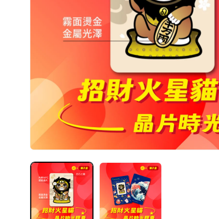
在
互
動
視
窗
中
開