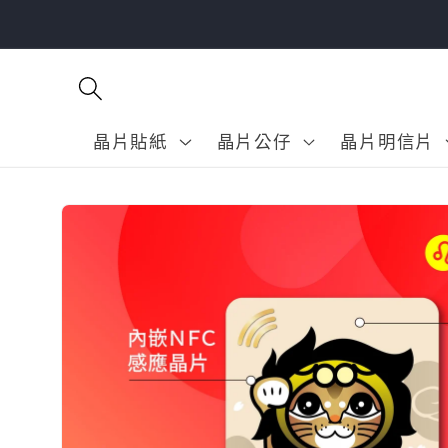
跳至內
容
晶片貼紙
晶片公仔
晶片明信片
略過產
品資訊