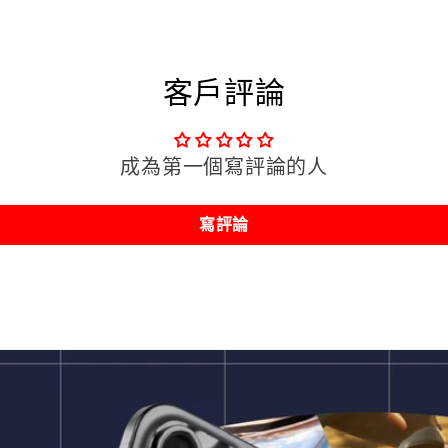
囊
囊
-
-
客戶評論
獅
獅
子
子
座
座
成為第一個寫評論的人
數
數
量
量
寫評論
減
增
少
加