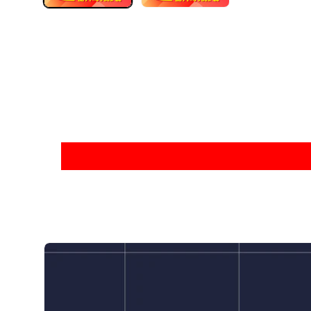
啟
多
媒
體
檔
案
1