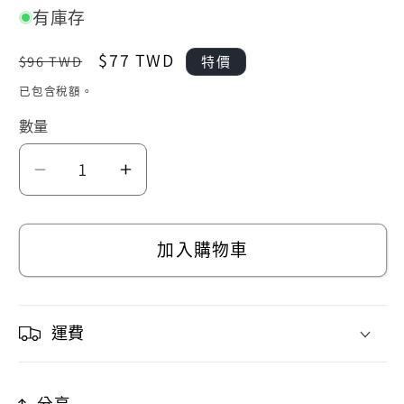
有庫存
定
售
$77 TWD
$96 TWD
特價
價
價
已包含稅額。
數量
招
招
財
財
火
火
加入購物車
星
星
貓
貓
晶
晶
運費
片
片
時
時
分享