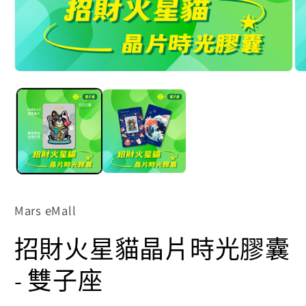
在
在
互
互
動
動
視
視
窗
窗
中
中
開
開
啟
啟
多
多
媒
媒
體
體
Mars eMall
檔
檔
案
案
招財火星貓晶片時光膠囊
1
2
- 雙子座