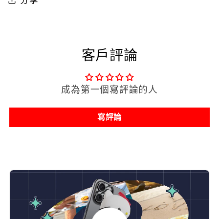
光
光
膠
膠
囊
囊
-
-
客戶評論
雙
雙
子
子
成為第一個寫評論的人
座
座
數
數
寫評論
量
量
減
增
少
加