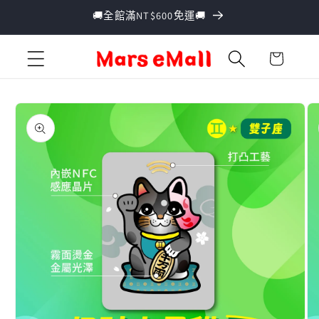
跳至內
🚚全館滿NT$600免運🚚
容
購
物
車
略過產
品資訊