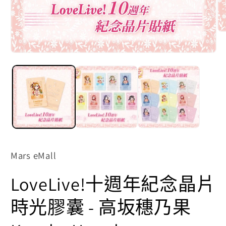
在
互
動
在
視
互
窗
動
中
視
開
窗
啟
中
多
開
媒
啟
體
多
檔
媒
案
體
Mars eMall
2
檔
案
LoveLive!十週年紀念晶片
1
時光膠囊 - 高坂穗乃果