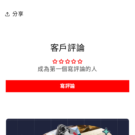
片
片
分享
時
時
光
光
膠
膠
囊
囊
客戶評論
-
-
高
高
成為第一個寫評論的人
坂
坂
穗
穗
寫評論
乃
乃
果
果
Kosaka
Kosaka
Honoka
Honoka
數
數