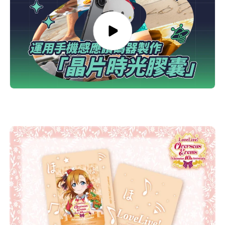
量
量
減
增
少
加