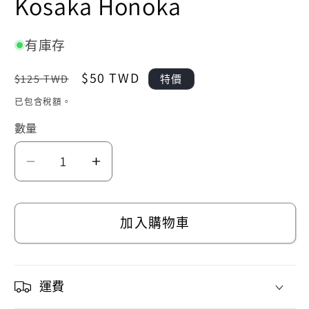
Kosaka Honoka
有庫存
定
售
$50 TWD
$125 TWD
特價
價
價
已包含稅額。
數量
LoveLive!
LoveLive!
十
十
週
週
加入購物車
年
年
紀
紀
念
念
運費
晶
晶