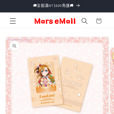
跳至內
🚚全館滿NT$600免運🚚
容
購
物
車
略過產
品資訊