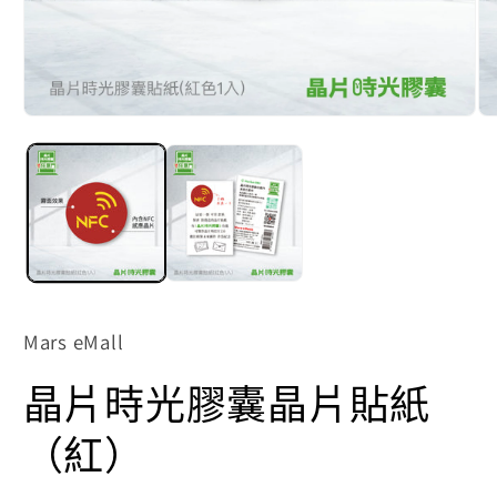
在
在
互
互
動
動
視
視
窗
窗
中
中
開
開
啟
啟
多
多
媒
媒
體
體
Mars eMall
檔
檔
案
案
晶片時光膠囊晶片貼紙
1
2
（紅）