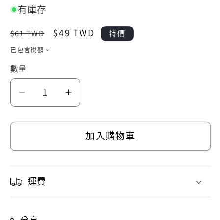
有庫存
定
售
$49 TWD
$61 TWD
特價
價
價
已包含稅額。
數量
晶
晶
片
片
時
時
加入購物車
光
光
膠
膠
囊
囊
運費
晶
晶
片
片
分享