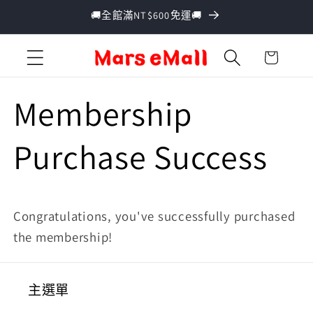
跳至內
🚚全館滿NT$600免運🚚
容
購
物
車
Membership
Purchase Success
Congratulations, you've successfully purchased
the membership
!
主選單